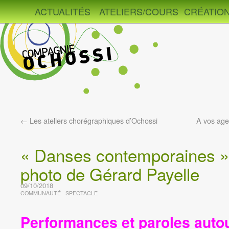
ACTUALITÉS
ATELIERS/COURS
CRÉATIO
←
Les ateliers chorégraphiques d’Ochossi
A vos age
« Danses contemporaines »,
photo de Gérard Payelle
09/10/2018
COMMUNAUTÉ
SPECTACLE
Performances et paroles auto